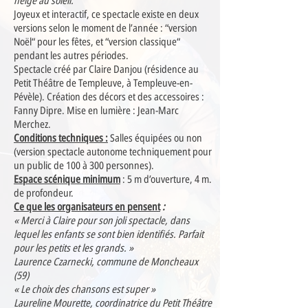
neige au soleil.
Joyeux et interactif, ce spectacle existe en deux
versions selon le moment de l’année : “version
Noël“ pour les fêtes, et “version classique“
pendant les autres périodes.
Spectacle créé par Claire Danjou (résidence au
Petit Théâtre de Templeuve, à Templeuve-en-
Pévèle). Création des décors et des accessoires :
Fanny Dipre. Mise en lumière : Jean-Marc
Merchez.
Conditions techniques :
Salles équipées ou non
(version spectacle autonome techniquement pour
un public de 100 à 300 personnes).
Espace scénique minimum
: 5 m d’ouverture, 4 m.
de profondeur.
Ce que les organisateurs en pensent
:
« Merci à Claire pour son joli spectacle, dans
lequel les enfants se sont bien identifiés. Parfait
pour les petits et les grands. »
Laurence Czarnecki, commune de Moncheaux
(59)
« Le choix des chansons est super »
Laureline Mourette, coordinatrice du Petit Théâtre