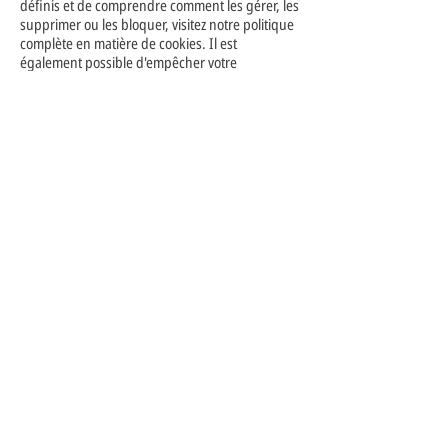
définis et de comprendre comment les gérer, les
supprimer ou les bloquer, visitez notre politique
complète en matière de cookies. Il est
également possible d'empêcher votre
navigateur d'accepter les cookies en modifiant
les paramètres concernés dans votre
navigateur. Veuillez noter que la suppression de
nos cookies ou la désactivation de futurs cookies
ou technologies de suivi pourront vous
empêcher d'accéder à certaines zones ou
fonctionnalités de nos services, ou pourront
autrement affecter négativement votre
expérience d'utilisateur.
Contact
Mentions légales
Politique de cookies
Licence 2-R2021-6959